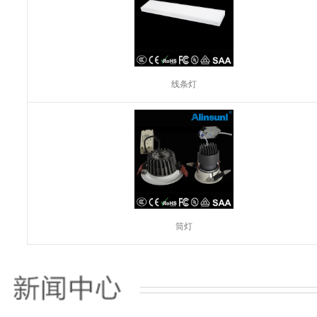
线条灯
筒灯