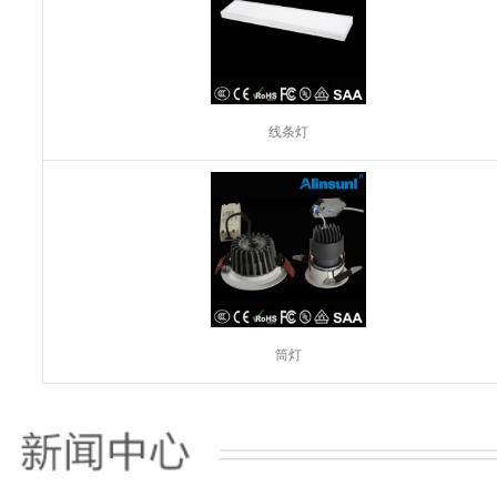
线条灯
筒灯