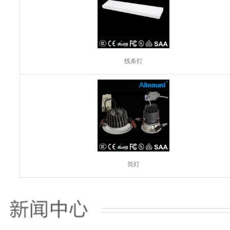
线条灯
筒灯